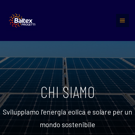
Ir
al
contenido
MAIN
MEN
CHI SIAMO
Sviluppiamo l'energia eolica e solare per un
mondo sostenibile